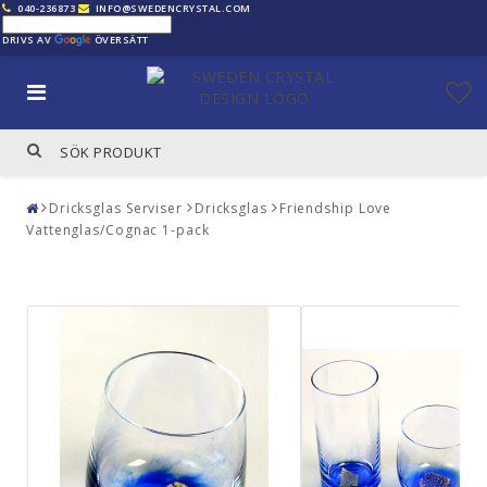
040-236873
INFO@SWEDENCRYSTAL.COM
DRIVS AV
ÖVERSÄTT
Dricksglas Serviser
Dricksglas
Friendship Love
Vattenglas/Cognac 1-pack