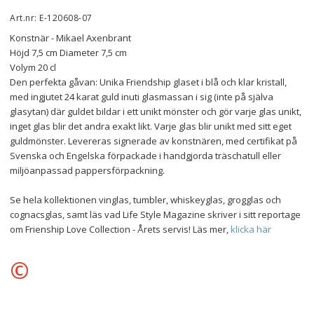
Art.nr: E-120608-07
Konstnär - Mikael Axenbrant
Höjd 7,5 cm Diameter 7,5 cm
Volym 20 cl
Den perfekta gåvan: Unika Friendship glaset i blå och klar kristall, 
med ingjutet 24 karat guld inuti glasmassan i sig (inte på själva 
glasytan) där guldet bildar i ett unikt mönster och gör varje glas unikt, 
inget glas blir det andra exakt likt. Varje glas blir unikt med sitt eget 
guldmönster. Levereras signerade av konstnären, med certifikat på 
Svenska och Engelska förpackade i handgjorda träschatull eller 
miljöanpassad pappersförpackning.
Se hela kollektionen vinglas, tumbler, whiskeyglas, grogglas och 
cognacsglas, samt läs vad Life Style Magazine skriver i sitt reportage 
om Frienship Love Collection - Årets servis! Läs mer, 
klicka här
©