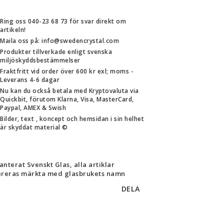
Ring oss 040-23 68 73 för svar direkt om
artikeln!
Maila oss på: info@swedencrystal.com
Produkter tillverkade enligt svenska
miljöskyddsbestämmelser
Fraktfritt vid order över 600 kr exl; moms -
Leverans 4-6 dagar
Nu kan du också betala med Kryptovaluta via
Quickbit, förutom Klarna, Visa, MasterCard,
Paypal, AMEX & Swish
Bilder, text , koncept och hemsidan i sin helhet
är skyddat material ©
anterat Svenskt Glas, alla artiklar
ereras märkta med glasbrukets namn
DELA