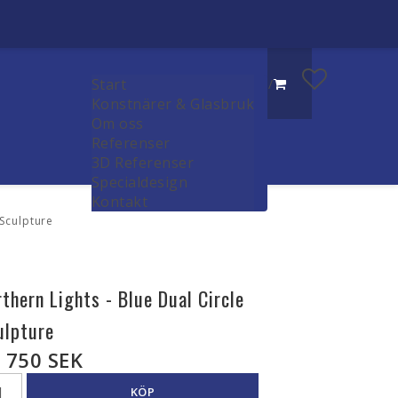
Start
/
Konstnärer & Glasbruk
Om oss
Referenser
3D Referenser
Specialdesign
Kontakt
 Sculpture
rthern Lights - Blue Dual Circle
ulpture
 750 SEK
KÖP