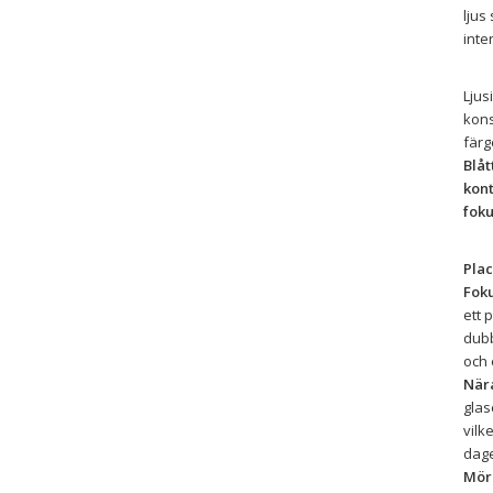
ljus
inte
Ljus
kons
färg
Blåt
kont
foku
Pla
Fok
ett 
dubb
och 
Nära
glas
vilk
dag
Mör