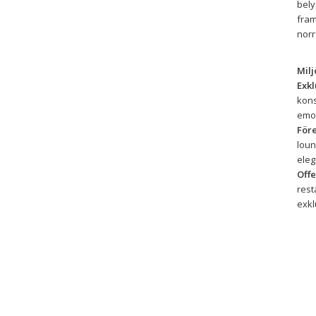
bely
fram
norr
Milj
Exkl
kons
emot
Före
loun
eleg
Offe
rest
exkl