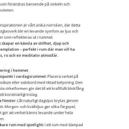
 som förändras beroende på vinkeln och 
nsiteten.
inspirationen är vårt unika norrsken, där detta 
tglasverk blir en levande symfoni av ljus och 
er som reflekteras ut i rummet.
t skapar en känsla av stillhet, djup och 
emplation – perfekt i rum där man vill ha 
s, ro och en meditativ atmosfär.
cering i hemmet
uspunkt i vardagsrummet:
 Placera verket på 
podium eller sidobord med riktad belysning. Den 
la cirkelformen gör det till ett kraftfullt blickfång 
ett konstnärligt inslag.
 fönster:
 Låt naturligt dagsljus brytas genom 
et. Morgon- och kvällsljus ger olika färgspel, 
et gör att verket känns levande under hela 
en.
kare rum med spotlight:
 I ett rum med dämpad 