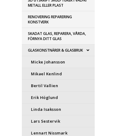
3D UTSKRIFT SKULPTURER I VALFRI
METALL ELLER PLAST
RENOVERING REPARERING
KONSTVERK
SKADAT GLAS, REPARERA, VÅRDA,
FÖRNYA DITT GLAS
GLASKONSTNÄRER & GLASBRUK
Micke Johansson
Mikael Kenlind
Bertil Vallien
Erik Höglund
Linda Isaksson
Lars Sestervik
Lennart Nissmark