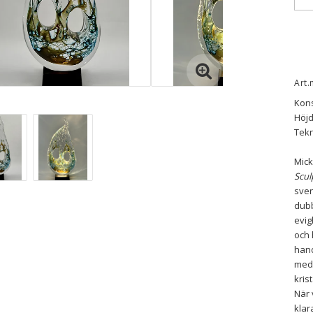
Art.
Kons
Höjd
Tekn
Mic
Scul
sven
dubb
evig
och 
hand
medv
kris
När 
klar