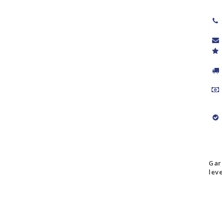
Gar
lev