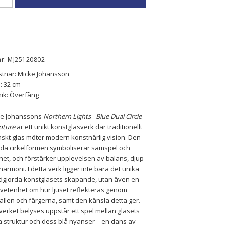
nr: MJ25120802
tnär: Micke Johansson
: 32 cm 
ik: Överfång
ke Johanssons
 Northern Lights - Blue Dual Circle 
pture
 är ett unikt konstglasverk där traditionellt 
skt glas möter modern konstnärlig vision. Den 
la cirkelformen symboliserar samspel och 
het, och förstärker upplevelsen av balans, djup 
harmoni. I detta verk ligger inte bara det unika 
gjorda konstglasets skapande, utan även en 
etenhet om hur ljuset reflekteras genom 
tallen och färgerna, samt den känsla detta ger. 
verket belyses uppstår ett spel mellan glasets 
a struktur och dess blå nyanser – en dans av 