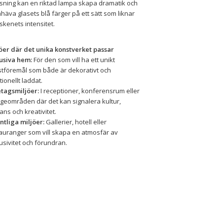
sning kan en riktad lampa skapa dramatik och 
häva glasets blå färger på ett sätt som liknar 
skenets intensitet.
öer där det unika konstverket passar
usiva hem:
 För den som vill ha ett unikt 
tföremål som både är dekorativt och 
ionellt laddat.
tagsmiljöer:
 I receptioner, konferensrum eller 
geområden där det kan signalera kultur, 
ans och kreativitet.
ntliga miljöer:
 Gallerier, hotell eller 
auranger som vill skapa en atmosfär av 
usivitet och förundran.