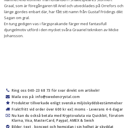
Graal, som är föregångaren till Ariel och utvecklades på Orrefors och 
länge gjordes enbart där, har fått sitt namn från Gustaf Frödings dikt 
Sagan om gral.
En tung gedigen vas i färgsprakande färger med fantasifull 
djungelmotiv utförd i den mycket svåra Graariel tekniken av Micke 
Johansson.
Ring oss 040-23 68 73 för svar direkt om artikeln!
Maila oss på: info@swedencrystal.com
Produkter tillverkade enligt svenska miljöskyddsbestämmelser
Fraktfritt vid order över 600 kr exl; moms - Leverans 4-6 dagar
Nu kan du också betala med Kryptovaluta via Quickbit, förutom
Klarna, Visa, MasterCard, Paypal, AMEX & Swish
Bilder, text , koncept och hemsidan i sin helhet är skyddat