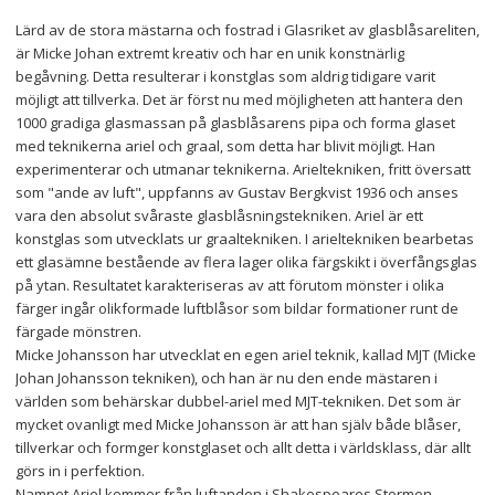
Lärd av de stora mästarna och fostrad i Glasriket av glasblåsareliten, 
är Micke Johan extremt kreativ och har en unik konstnärlig 
begåvning. Detta resulterar i konstglas som aldrig tidigare varit 
möjligt att tillverka. Det är först nu med möjligheten att hantera den 
1000 gradiga glasmassan på glasblåsarens pipa och forma glaset 
med teknikerna ariel och graal, som detta har blivit möjligt. Han 
experimenterar och utmanar teknikerna. Arieltekniken, fritt översatt 
som "ande av luft", uppfanns av Gustav Bergkvist 1936 och anses 
vara den absolut svåraste glasblåsningstekniken. Ariel är ett 
konstglas som utvecklats ur graaltekniken. I arieltekniken bearbetas 
ett glasämne bestående av flera lager olika färgskikt i överfångsglas 
på ytan. Resultatet karakteriseras av att förutom mönster i olika 
färger ingår olikformade luftblåsor som bildar formationer runt de 
färgade mönstren.
Micke Johansson har utvecklat en egen ariel teknik, kallad MJT (Micke 
Johan Johansson tekniken), och han är nu den ende mästaren i 
världen som behärskar dubbel-ariel med MJT-tekniken. Det som är 
mycket ovanligt med Micke Johansson är att han själv både blåser, 
tillverkar och formger konstglaset och allt detta i världsklass, där allt 
görs in i perfektion.
Namnet Ariel kommer från luftanden i Shakespeares Stormen.