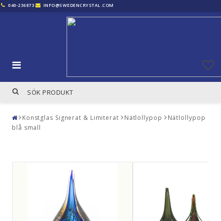
040-236873
INFO@SWEDENCRYSTAL.COM
Konstglas Signerat & Limiterat
Nätlollypop
Nätlollypop
blå small