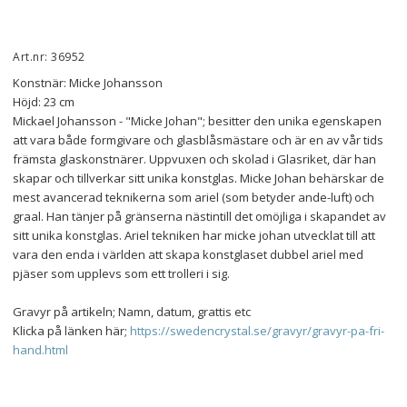
Art.nr: 36952
Konstnär: Micke Johansson
Höjd: 23 cm
Mickael Johansson - "Micke Johan"; besitter den unika egenskapen 
att vara både formgivare och glasblåsmästare och är en av vår tids 
främsta glaskonstnärer. Uppvuxen och skolad i Glasriket, där han 
skapar och tillverkar sitt unika konstglas. Micke Johan behärskar de 
mest avancerad teknikerna som ariel (som betyder ande-luft) och 
graal. Han tänjer på gränserna nästintill det omöjliga i skapandet av 
sitt unika konstglas. Ariel tekniken har micke johan utvecklat till att 
vara den enda i världen att skapa konstglaset dubbel ariel med 
pjäser som upplevs som ett trolleri i sig.
Gravyr på artikeln; Namn, datum, grattis etc
Klicka på länken här; 
https://swedencrystal.se/gravyr/gravyr-pa-fri-
hand.html